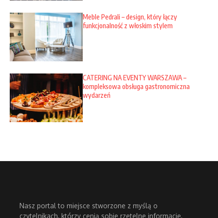
Meble Pedrali – design, który łączy
funkcjonalność z włoskim stylem
CATERING NA EVENTY WARSZAWA –
kompleksowa obsługa gastronomiczna
wydarzeń
Nasz portal to miejsce stworzone z myślą o
czytelnikach, którzy cenią sobie rzetelne informacje,