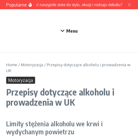
Przejdź do treści
Popularne
Jak dobrać naszyjniki złote do stylu, okazji i rodzaju dekoltu?
Odzież
Menu
Home
/
Motoryzacja
/
Przepisy dotyczące alkoholu i prowadzenia w
UK
Motoryzacja
Przepisy dotyczące alkoholu i
prowadzenia w UK
Limity stężenia alkoholu we krwi i
wydychanym powietrzu