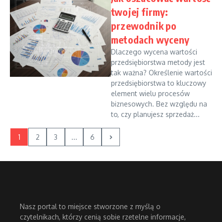
twojej firmy:
przewodnik po
metodach wyceny
Dlaczego wycena wartości
przedsiębiorstwa metody jest
tak ważna? Określenie wartości
przedsiębiorstwa to kluczowy
element wielu procesów
biznesowych. Bez względu na
to, czy planujesz sprzedaż...
1
2
3
...
6
Nasz portal to miejsce stworzone z myślą o
czytelnikach, którzy cenią sobie rzetelne informacje,