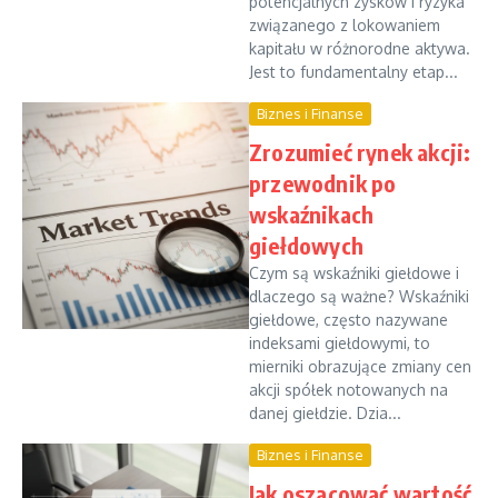
potencjalnych zysków i ryzyka
związanego z lokowaniem
kapitału w różnorodne aktywa.
Jest to fundamentalny etap...
Biznes i Finanse
Zrozumieć rynek akcji:
przewodnik po
wskaźnikach
giełdowych
Czym są wskaźniki giełdowe i
dlaczego są ważne? Wskaźniki
giełdowe, często nazywane
indeksami giełdowymi, to
mierniki obrazujące zmiany cen
akcji spółek notowanych na
danej giełdzie. Dzia...
Biznes i Finanse
Jak oszacować wartość