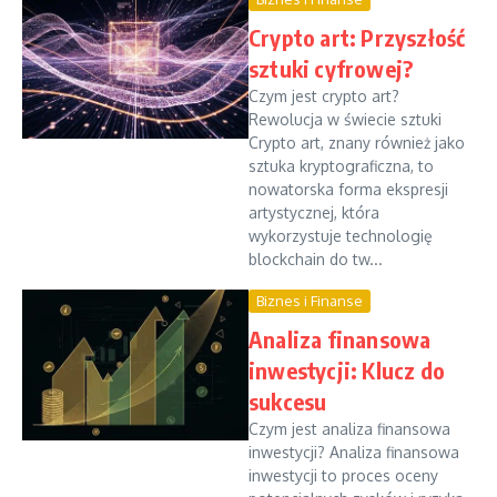
Crypto art: Przyszłość
sztuki cyfrowej?
Czym jest crypto art?
Rewolucja w świecie sztuki
Crypto art, znany również jako
sztuka kryptograficzna, to
nowatorska forma ekspresji
artystycznej, która
wykorzystuje technologię
blockchain do tw...
Biznes i Finanse
Analiza finansowa
inwestycji: Klucz do
sukcesu
Czym jest analiza finansowa
inwestycji? Analiza finansowa
inwestycji to proces oceny