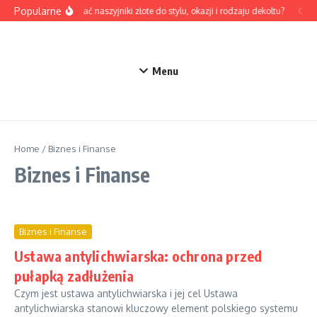
Przejdź do treści
Popularne
Jak dobrać naszyjniki złote do stylu, okazji i rodzaju dekoltu?
Odzie
Menu
Home
/
Biznes i Finanse
Biznes i Finanse
Biznes i Finanse
Ustawa antylichwiarska: ochrona przed
pułapką zadłużenia
Czym jest ustawa antylichwiarska i jej cel Ustawa
antylichwiarska stanowi kluczowy element polskiego systemu