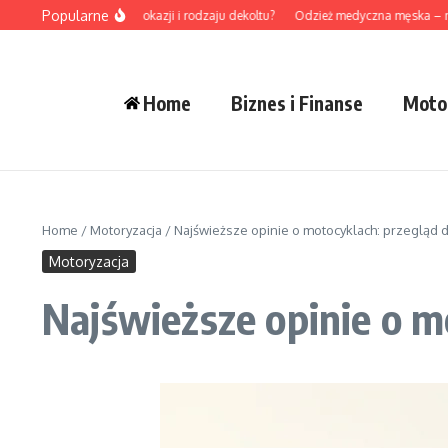
Przejdź do treści
Popularne
jniki złote do stylu, okazji i rodzaju dekoltu?
Odzież medyczna męska – na co z
Home
Biznes i Finanse
Moto
Home
/
Motoryzacja
/
Najświeższe opinie o motocyklach: przegląd 
Motoryzacja
Najświeższe opinie o m