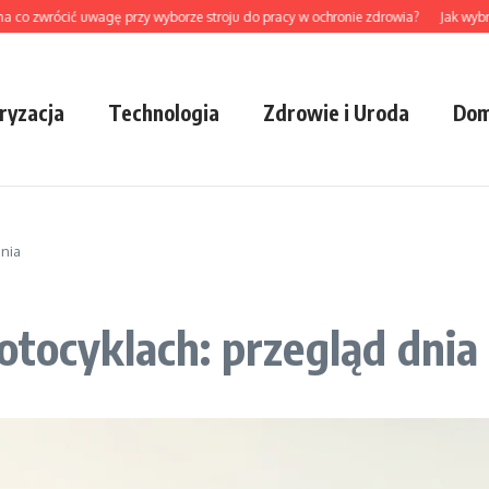
wrócić uwagę przy wyborze stroju do pracy w ochronie zdrowia?
Jak wybrać cel
ryzacja
Technologia
Zdrowie i Uroda
Dom
dnia
otocyklach: przegląd dnia