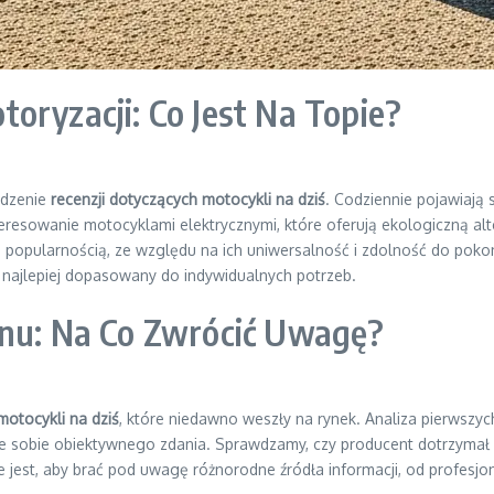
oryzacji: Co Jest Na Topie?
edzenie
recenzji dotyczących motocykli na dziś
. Codziennie pojawiają
resowanie motocyklami elektrycznymi, które oferują ekologiczną alt
 popularnością, ze względu na ich uniwersalność i zdolność do pok
 najlepiej dopasowany do indywidualnych potrzeb.
onu: Na Co Zwrócić Uwagę?
motocykli na dziś
, które niedawno weszły na rynek. Analiza pierwsz
 sobie obiektywnego zdania. Sprawdzamy, czy producent dotrzymał 
ażne jest, aby brać pod uwagę różnorodne źródła informacji, od pro