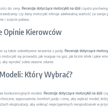
kości do ceny.
Recenzje dotyczące motocykli na dziś
często porównuj
prawdzamy, czy dany motocykl oferuje adekwatną wartość za swoje pi
ie i zużycie paliwa.
e Opinie Kierowców
e są także subiektywne wrażenia z jazdy.
Recenzje dotyczące motocyk
 motocykl się prowadzi, jak reaguje na gaz, jak brzmi silnik i jakie 
i, aby wyrobić sobie własne zdanie.
Modeli: Który Wybrać?
ie konkurencyjnych modeli.
Recenzje dotyczące motocykli na dziś
czę
echniczne, wyposażenie, komfort jazdy i cenę, aby wybrać model, któ
tach eksploatacji, aby uniknąć nieprzyjemnych niespodzianek w przys