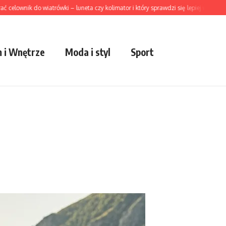
ownik do wiatrówki – luneta czy kolimator i który sprawdzi się lepiej w praktyce
 i Wnętrze
Moda i styl
Sport