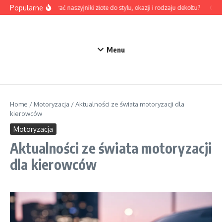
Przejdź do treści
Popularne
Jak dobrać naszyjniki złote do stylu, okazji i rodzaju dekoltu?
Odzie
Menu
Home
/
Motoryzacja
/
Aktualności ze świata motoryzacji dla
kierowców
Motoryzacja
Aktualności ze świata motoryzacji
dla kierowców