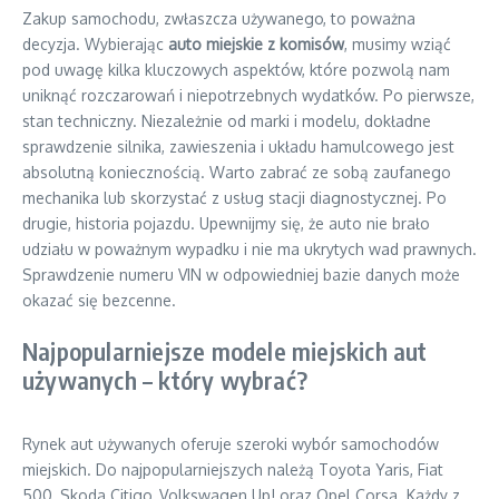
Zakup samochodu, zwłaszcza używanego, to poważna
decyzja. Wybierając
auto miejskie z komisów
, musimy wziąć
pod uwagę kilka kluczowych aspektów, które pozwolą nam
uniknąć rozczarowań i niepotrzebnych wydatków. Po pierwsze,
stan techniczny. Niezależnie od marki i modelu, dokładne
sprawdzenie silnika, zawieszenia i układu hamulcowego jest
absolutną koniecznością. Warto zabrać ze sobą zaufanego
mechanika lub skorzystać z usług stacji diagnostycznej. Po
drugie, historia pojazdu. Upewnijmy się, że auto nie brało
udziału w poważnym wypadku i nie ma ukrytych wad prawnych.
Sprawdzenie numeru VIN w odpowiedniej bazie danych może
okazać się bezcenne.
Najpopularniejsze modele miejskich aut
używanych – który wybrać?
Rynek aut używanych oferuje szeroki wybór samochodów
miejskich. Do najpopularniejszych należą Toyota Yaris, Fiat
500, Skoda Citigo, Volkswagen Up! oraz Opel Corsa. Każdy z