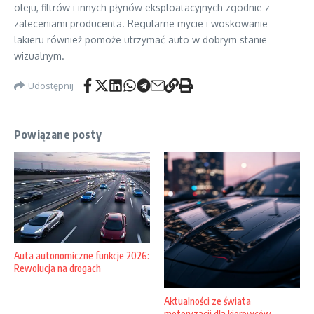
oleju, filtrów i innych płynów eksploatacyjnych zgodnie z
zaleceniami producenta. Regularne mycie i woskowanie
lakieru również pomoże utrzymać auto w dobrym stanie
wizualnym.
Udostępnij
Powiązane posty
Auta autonomiczne funkcje 2026:
Rewolucja na drogach
Aktualności ze świata
motoryzacji dla kierowców