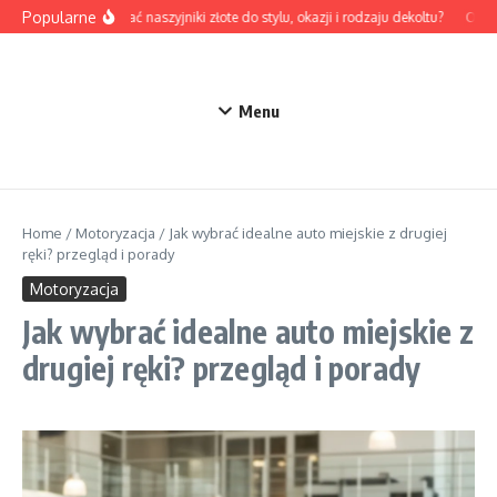
Przejdź do treści
Popularne
Jak dobrać naszyjniki złote do stylu, okazji i rodzaju dekoltu?
Odzież
Menu
Home
/
Motoryzacja
/
Jak wybrać idealne auto miejskie z drugiej
ręki? przegląd i porady
Motoryzacja
Jak wybrać idealne auto miejskie z
drugiej ręki? przegląd i porady