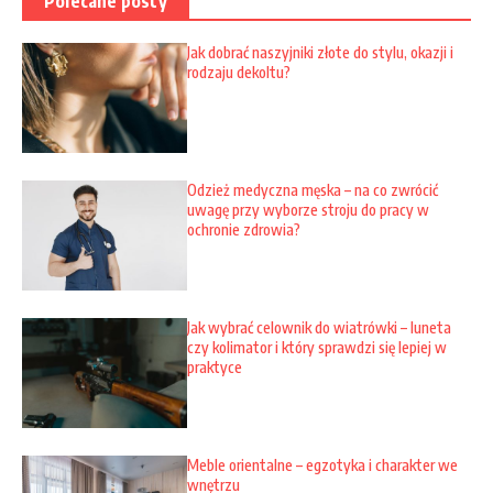
Polecane posty
Jak dobrać naszyjniki złote do stylu, okazji i
rodzaju dekoltu?
Odzież medyczna męska – na co zwrócić
uwagę przy wyborze stroju do pracy w
ochronie zdrowia?
Jak wybrać celownik do wiatrówki – luneta
czy kolimator i który sprawdzi się lepiej w
praktyce
Meble orientalne – egzotyka i charakter we
wnętrzu