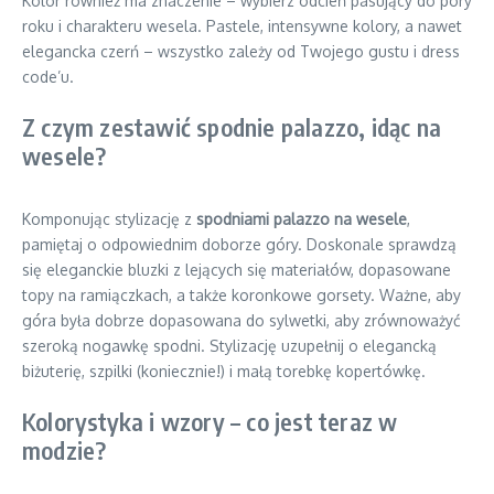
Kolor również ma znaczenie – wybierz odcień pasujący do pory
roku i charakteru wesela. Pastele, intensywne kolory, a nawet
elegancka czerń – wszystko zależy od Twojego gustu i dress
code’u.
Z czym zestawić spodnie palazzo, idąc na
wesele?
Komponując stylizację z
spodniami palazzo na wesele
,
pamiętaj o odpowiednim doborze góry. Doskonale sprawdzą
się eleganckie bluzki z lejących się materiałów, dopasowane
topy na ramiączkach, a także koronkowe gorsety. Ważne, aby
góra była dobrze dopasowana do sylwetki, aby zrównoważyć
szeroką nogawkę spodni. Stylizację uzupełnij o elegancką
biżuterię, szpilki (koniecznie!) i małą torebkę kopertówkę.
Kolorystyka i wzory – co jest teraz w
modzie?