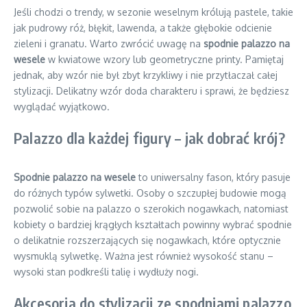
Jeśli chodzi o trendy, w sezonie weselnym królują pastele, takie
jak pudrowy róż, błękit, lawenda, a także głębokie odcienie
zieleni i granatu. Warto zwrócić uwagę na
spodnie palazzo na
wesele
w kwiatowe wzory lub geometryczne printy. Pamiętaj
jednak, aby wzór nie był zbyt krzykliwy i nie przytłaczał całej
stylizacji. Delikatny wzór doda charakteru i sprawi, że będziesz
wyglądać wyjątkowo.
Palazzo dla każdej figury – jak dobrać krój?
Spodnie palazzo na wesele
to uniwersalny fason, który pasuje
do różnych typów sylwetki. Osoby o szczupłej budowie mogą
pozwolić sobie na palazzo o szerokich nogawkach, natomiast
kobiety o bardziej krągłych kształtach powinny wybrać spodnie
o delikatnie rozszerzających się nogawkach, które optycznie
wysmuklą sylwetkę. Ważna jest również wysokość stanu –
wysoki stan podkreśli talię i wydłuży nogi.
Akcesoria do stylizacji ze spodniami palazzo