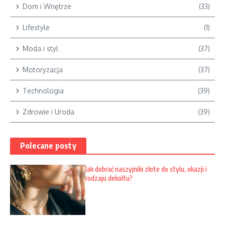
Dom i Wnętrze
(33)
Lifestyle
(1)
Moda i styl
(37)
Motoryzacja
(37)
Technologia
(39)
Zdrowie i Uroda
(39)
Polecane posty
Jak dobrać naszyjniki złote do stylu, okazji i
rodzaju dekoltu?