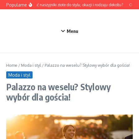
Przejdź do treści
Popularne
Jak dobrać naszyjniki złote do stylu, okazji i rodzaju dekoltu?
Odzież
Menu
Home
/
Moda i styl
/
Palazzo na weselu? Stylowy wybór dla gościa!
Moda i styl
Palazzo na weselu? Stylowy
wybór dla gościa!