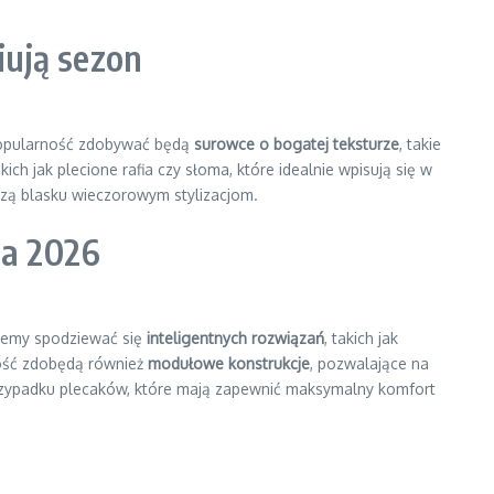
iują sezon
popularność zdobywać będą
surowce o bogatej teksturze
, takie
akich jak plecione rafia czy słoma, które idealnie wpisują się w
dzą blasku wieczorowym stylizacjom.
na 2026
ożemy spodziewać się
inteligentnych rozwiązań
, takich jak
ność zdobędą również
modułowe konstrukcje
, pozwalające na
rzypadku plecaków, które mają zapewnić maksymalny komfort