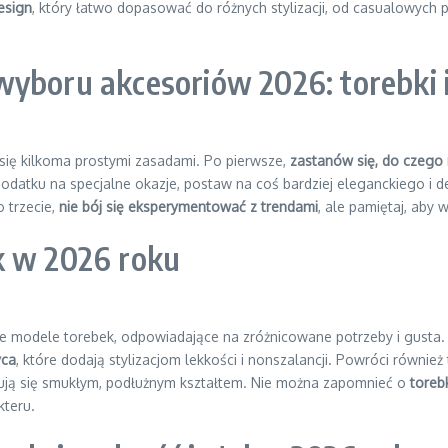
esign
, który łatwo dopasować do różnych stylizacji, od casualowych po
yboru akcesoriów 2026: torebki i
się kilkoma prostymi zasadami. Po pierwsze,
zastanów się, do czego 
 dodatku na specjalne okazje, postaw na coś bardziej eleganckiego i 
o trzecie,
nie bój się eksperymentować z trendami
, ale pamiętaj, aby
k w 2026 roku
e modele torebek, odpowiadające na zróżnicowane potrzeby i gusta
yca
, które dodają stylizacjom lekkości i nonszalancji. Powróci również
ryzują się smukłym, podłużnym kształtem. Nie można zapomnieć o
toreb
kteru.