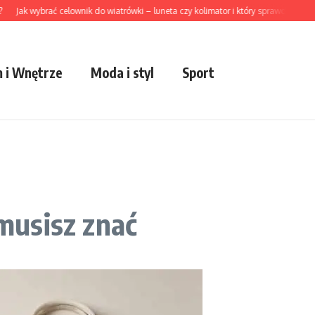
k wybrać celownik do wiatrówki – luneta czy kolimator i który sprawdzi się lepiej w 
 i Wnętrze
Moda i styl
Sport
 musisz znać