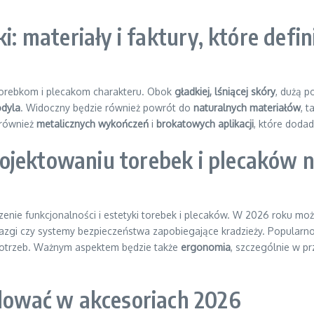
i: materiały i faktury, które defin
 torebkom i plecakom charakteru. Obok
gładkiej, lśniącej skóry
, dużą 
odyla
. Widoczny będzie również powrót do
naturalnych materiałów
, t
 również
metalicznych wykończeń
i
brokatowych aplikacji
, które doda
ojektowaniu torebek i plecaków 
enie funkcjonalności i estetyki torebek i plecaków. W 2026 roku m
iazgi czy systemy bezpieczeństwa zapobiegające kradzieży. Popular
potrzeb. Ważnym aspektem będzie także
ergonomia
, szczególnie w p
ólować w akcesoriach 2026