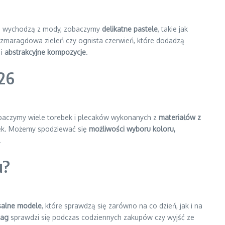
nie wychodzą z mody, zobaczymy
delikatne pastele
, takie jak
, szmaragdowa zieleń czy ognista czerwień, które dodadzą
i
abstrakcyjne kompozycje
.
026
baczymy wiele torebek i plecaków wykonanych z
materiałów z
tek. Możemy spodziewać się
możliwości wyboru koloru,
.
u?
salne modele
, które sprawdzą się zarówno na co dzień, jak i na
bag
sprawdzi się podczas codziennych zakupów czy wyjść ze