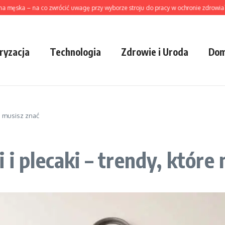
 – na co zwrócić uwagę przy wyborze stroju do pracy w ochronie zdrowia?
Ja
ryzacja
Technologia
Zdrowie i Uroda
Dom
re musisz znać
 i plecaki – trendy, które