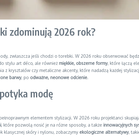
bki zdominują 2026 rok?
ody, zwłaszcza jeśli chodzi o torebki. W 2026 roku obserwować będz
do stylu art déco, ale również
miękkie, obszerne formy
, które łączą e
enia z kryształów czy metaliczne akcenty, które nadadzą każdej styliza
cone barwy
, po
odważne, neonowe odcienie
.
 spotyka modę
ę pełnoprawnym elementem stylizacji. W 2026 roku projektanci skupiaj
i
, które pozwolą nosić je na różne sposoby, a także
innowacyjnych sy
k klasycznej skóry i nylonu, zobaczymy
ekologiczne alternatywy
, tak