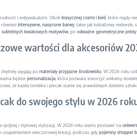
orodność i indywidualizm. Obok
klasycznej czerni i bieli
, które nigdy 
ą również
intensywne, nasycone barwy
, takie jak kobaltowy niebieski
d
subtelnych kwiatowych motywów
, po
odważne geometryczne printy
luczowe wartości dla akcesoriów 2
 chętniej sięgają po
materiały przyjazne środowisku
. W 2026 roku zo
 ważna będzie
personalizacja
, która pozwala stworzyć unikalny doda
sprawi, że każda torebka i plecak stanie się prawdziwym dziełem sztuki
ecak do swojego stylu w 2026 rok
 spójnej i stylowej stylizacji. W 2026 roku warto postawić na
uniwer
 uzupełnieniem wieczorowej kreacji, podczas gdy
pojemny shopper 