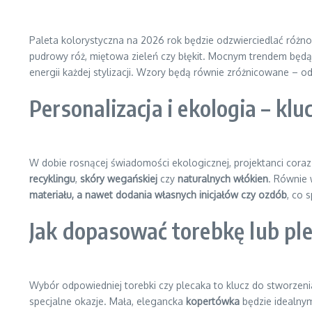
Paleta kolorystyczna na 2026 rok będzie odzwierciedlać różn
pudrowy róż, miętowa zieleń czy błękit. Mocnym trendem będ
energii każdej stylizacji. Wzory będą równie zróżnicowane – o
Personalizacja i ekologia – k
W dobie rosnącej świadomości ekologicznej, projektanci coraz
recyklingu
,
skóry wegańskiej
czy
naturalnych włókien
. Równie
materiału, a nawet dodania własnych inicjałów czy ozdób
, co 
Jak dopasować torebkę lub pl
Wybór odpowiedniej torebki czy plecaka to klucz do stworzenia
specjalne okazje. Mała, elegancka
kopertówka
będzie idealnym