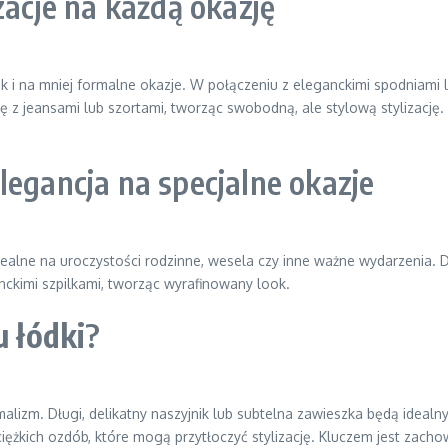
izacje na każdą okazję
k i na mniej formalne okazje. W połączeniu z eleganckimi spodniami
ę z jeansami lub szortami, tworząc swobodną, ale stylową stylizację
Elegancja na specjalne okazje
ealne na uroczystości rodzinne, wesela czy inne ważne wydarzenia. De
ganckimi szpilkami, tworząc wyrafinowany look.
u łódki
?
malizm. Długi, delikatny naszyjnik lub subtelna zawieszka będą idea
i ciężkich ozdób, które mogą przytłoczyć stylizację. Kluczem jest zach