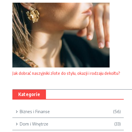
Jak dobrać naszyjniki złote do stylu, okazji i rodzaju dekoltu?
Kategorie
Biznes i Finanse
(56)
Dom i Wnętrze
(33)