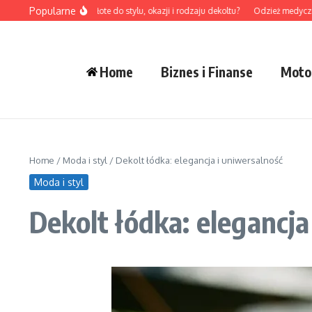
Przejdź do treści
Popularne
dobrać naszyjniki złote do stylu, okazji i rodzaju dekoltu?
Odzież medyczna męska
Home
Biznes i Finanse
Moto
Home
/
Moda i styl
/
Dekolt łódka: elegancja i uniwersalność
Moda i styl
Dekolt łódka: elegancja