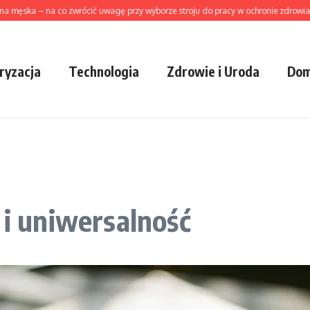
 – na co zwrócić uwagę przy wyborze stroju do pracy w ochronie zdrowia?
Ja
ryzacja
Technologia
Zdrowie i Uroda
Dom
 i uniwersalność