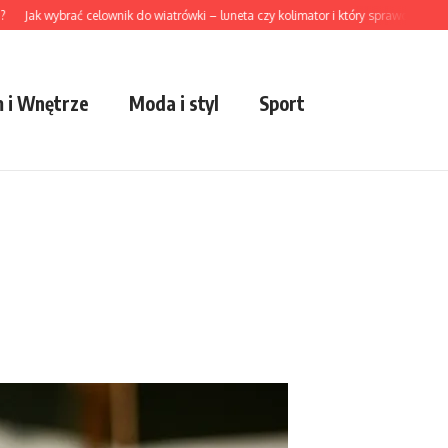
k wybrać celownik do wiatrówki – luneta czy kolimator i który sprawdzi się lepiej w 
 i Wnętrze
Moda i styl
Sport