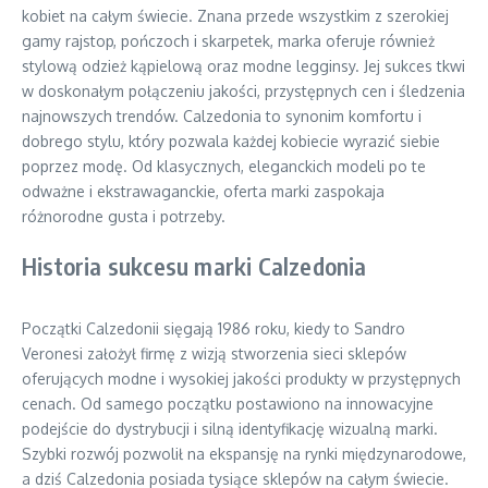
kobiet na całym świecie. Znana przede wszystkim z szerokiej
gamy rajstop, pończoch i skarpetek, marka oferuje również
stylową odzież kąpielową oraz modne legginsy. Jej sukces tkwi
w doskonałym połączeniu jakości, przystępnych cen i śledzenia
najnowszych trendów. Calzedonia to synonim komfortu i
dobrego stylu, który pozwala każdej kobiecie wyrazić siebie
poprzez modę. Od klasycznych, eleganckich modeli po te
odważne i ekstrawaganckie, oferta marki zaspokaja
różnorodne gusta i potrzeby.
Historia sukcesu marki Calzedonia
Początki Calzedonii sięgają 1986 roku, kiedy to Sandro
Veronesi założył firmę z wizją stworzenia sieci sklepów
oferujących modne i wysokiej jakości produkty w przystępnych
cenach. Od samego początku postawiono na innowacyjne
podejście do dystrybucji i silną identyfikację wizualną marki.
Szybki rozwój pozwolił na ekspansję na rynki międzynarodowe,
a dziś Calzedonia posiada tysiące sklepów na całym świecie.