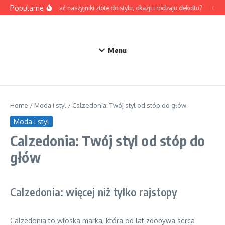
Przejdź do treści
Popularne
Jak dobrać naszyjniki złote do stylu, okazji i rodzaju dekoltu?
Odzie
Menu
Home
/
Moda i styl
/
Calzedonia: Twój styl od stóp do głów
Moda i styl
Calzedonia: Twój styl od stóp do
głów
Calzedonia: więcej niż tylko rajstopy
Calzedonia to włoska marka, która od lat zdobywa serca