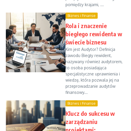
pomiędzy krajami, ...
Biznes i Finanse
Rola i znaczenie
biegłego rewidenta w
świecie biznesu
Kim jest Audytor? Definicja
zawodu Biegły rewident,
nazywany również audytorem,
to osoba posiadająca
specjalistyczne uprawnienia i
wiedzę, która pozwala jej na
przeprowadzanie audytów
finansowy...
Biznes i Finanse
Klucz do sukcesu w
zarządzaniu
projektami: