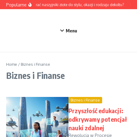
Przejdź do treści
Popularne
Jak dobrać naszyjniki złote do stylu, okazji i rodzaju dekoltu?
Odzi
Menu
Home
/
Biznes i Finanse
Biznes i Finanse
Biznes i Finanse
Przyszłość edukacji:
odkrywamy potencjał
nauki zdalnej
Rewolucja w Procesie