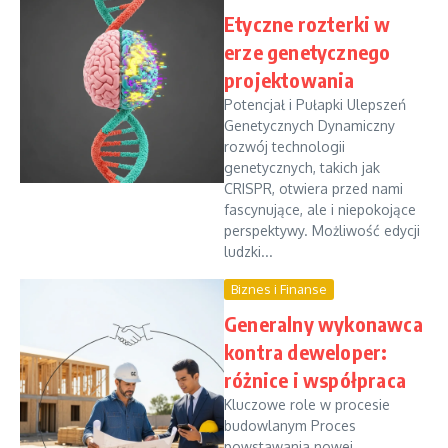
Etyczne rozterki w
erze genetycznego
projektowania
Potencjał i Pułapki Ulepszeń
Genetycznych Dynamiczny
rozwój technologii
genetycznych, takich jak
CRISPR, otwiera przed nami
fascynujące, ale i niepokojące
perspektywy. Możliwość edycji
ludzki...
Biznes i Finanse
Generalny wykonawca
kontra deweloper:
różnice i współpraca
Kluczowe role w procesie
budowlanym Proces
powstawania nowej