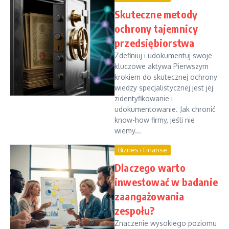
Skuteczne metody
ochrony tajemnicy
przedsiębiorstwa
Zdefiniuj i udokumentuj swoje
kluczowe aktywa Pierwszym
krokiem do skutecznej ochrony
wiedzy specjalistycznej jest jej
zidentyfikowanie i
udokumentowanie. Jak chronić
know-how firmy, jeśli nie
wiemy...
Biznes i Finanse
Dlaczego warto
inwestować w badanie
zaangażowania
zespołu?
Znaczenie wysokiego poziomu