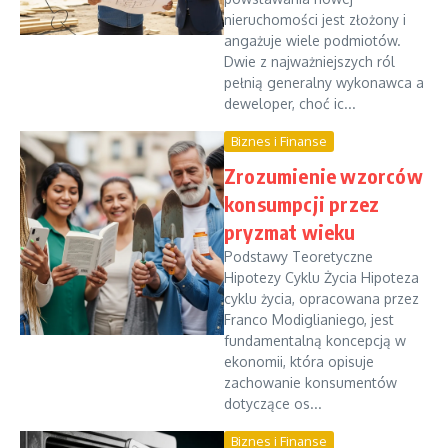
nieruchomości jest złożony i
angażuje wiele podmiotów.
Dwie z najważniejszych ról
pełnią generalny wykonawca a
deweloper, choć ic...
Biznes i Finanse
Zrozumienie wzorców
konsumpcji przez
pryzmat wieku
Podstawy Teoretyczne
Hipotezy Cyklu Życia Hipoteza
cyklu życia, opracowana przez
Franco Modiglianiego, jest
fundamentalną koncepcją w
ekonomii, która opisuje
zachowanie konsumentów
dotyczące os...
Biznes i Finanse