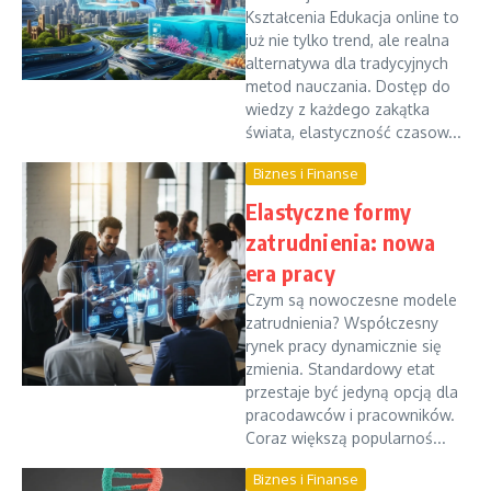
Kształcenia Edukacja online to
już nie tylko trend, ale realna
alternatywa dla tradycyjnych
metod nauczania. Dostęp do
wiedzy z każdego zakątka
świata, elastyczność czasow...
Biznes i Finanse
Elastyczne formy
zatrudnienia: nowa
era pracy
Czym są nowoczesne modele
zatrudnienia? Współczesny
rynek pracy dynamicznie się
zmienia. Standardowy etat
przestaje być jedyną opcją dla
pracodawców i pracowników.
Coraz większą popularnoś...
Biznes i Finanse