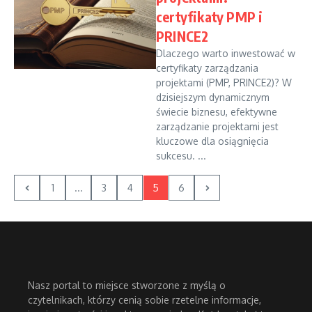
certyfikaty PMP i
PRINCE2
Dlaczego warto inwestować w
certyfikaty zarządzania
projektami (PMP, PRINCE2)? W
dzisiejszym dynamicznym
świecie biznesu, efektywne
zarządzanie projektami jest
kluczowe dla osiągnięcia
sukcesu. ...
1
...
3
4
5
6
Nasz portal to miejsce stworzone z myślą o
czytelnikach, którzy cenią sobie rzetelne informacje,