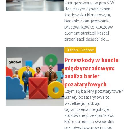
zaangażowania w pracy W
dzisiejszym dynamicznym
środowisku biznesowym,
badanie zaangażowania
pracowników to kluczowy
element strategii każdej
organizacji dążącej do...
Biznes i Finanse
Przeszkody w handlu
międzynarodowym:
analiza barier
pozataryfowych
Czym są bariery pozataryfowe?
Bariery pozataryfowe to
wszelkiego rodzaju
ograniczenia i regulacje
stosowane przez państwa,
które utrudniają swobodny
przepływ towarów i usług