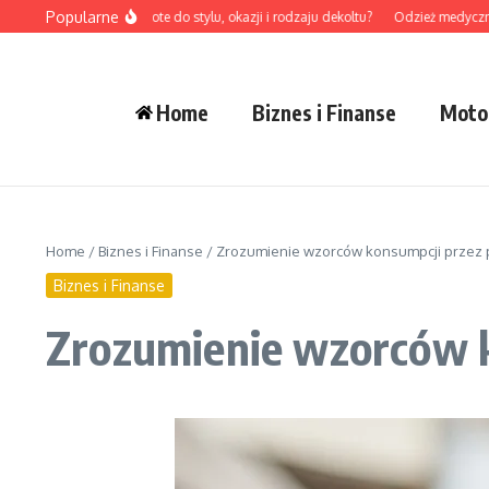
Przejdź do treści
Popularne
brać naszyjniki złote do stylu, okazji i rodzaju dekoltu?
Odzież medyczna męska 
Home
Biznes i Finanse
Moto
Home
/
Biznes i Finanse
/
Zrozumienie wzorców konsumpcji przez 
Biznes i Finanse
Zrozumienie wzorców 