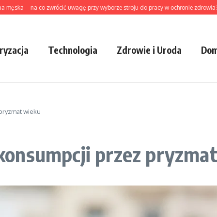
– na co zwrócić uwagę przy wyborze stroju do pracy w ochronie zdrowia?
Jak 
ryzacja
Technologia
Zdrowie i Uroda
Dom
pryzmat wieku
konsumpcji przez pryzma