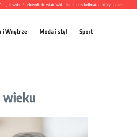
wybrać celownik do wiatrówki – luneta czy kolimator i który sprawdzi się lepiej w p
 i Wnętrze
Moda i styl
Sport
t wieku