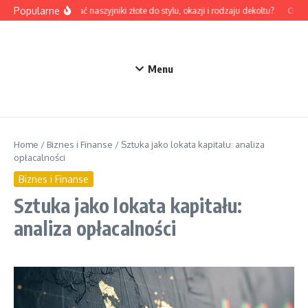
Przejdź do treści
Popularne
Jak dobrać naszyjniki złote do stylu, okazji i rodzaju dekoltu?
Odzie
Menu
Home
/
Biznes i Finanse
/
Sztuka jako lokata kapitału: analiza
opłacalności
Biznes i Finanse
Sztuka jako lokata kapitału:
analiza opłacalności