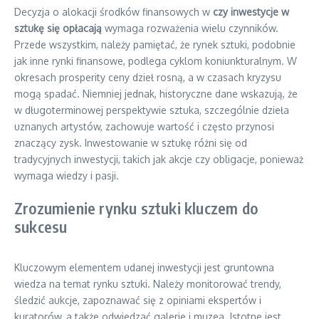
Decyzja o alokacji środków finansowych w
czy inwestycje w
sztukę się opłacają
wymaga rozważenia wielu czynników.
Przede wszystkim, należy pamiętać, że rynek sztuki, podobnie
jak inne rynki finansowe, podlega cyklom koniunkturalnym. W
okresach prosperity ceny dzieł rosną, a w czasach kryzysu
mogą spadać. Niemniej jednak, historyczne dane wskazują, że
w długoterminowej perspektywie sztuka, szczególnie dzieła
uznanych artystów, zachowuje wartość i często przynosi
znaczący zysk. Inwestowanie w sztukę różni się od
tradycyjnych inwestycji, takich jak akcje czy obligacje, ponieważ
wymaga wiedzy i pasji.
Zrozumienie rynku sztuki kluczem do
sukcesu
Kluczowym elementem udanej inwestycji jest gruntowna
wiedza na temat rynku sztuki. Należy monitorować trendy,
śledzić aukcje, zapoznawać się z opiniami ekspertów i
kuratorów, a także odwiedzać galerie i muzea. Istotne jest