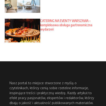
CATERING NA EVENTY WARSZAWA –
kompleksowa obsługa gastronomiczna
wydarzeń
Nasz portal to miejsce stworzone z myślą o
czytelnikach, którzy cenią sobie rzetelne informacje,
inspirujące treści i praktyczną wiedzę. Każdy artykuł to
efekt pracy pasjonatów, ekspertów i redaktorów, którzy
dbają o jakość i aktualność publikowanych materiałów.