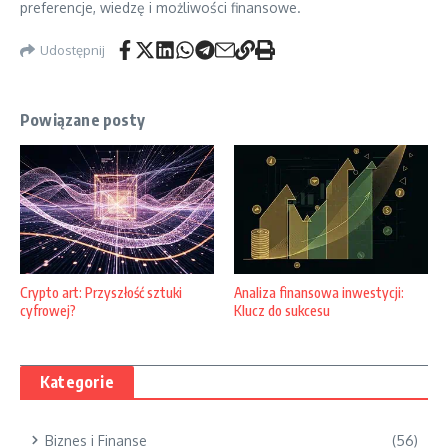
preferencje, wiedzę i możliwości finansowe.
Udostępnij
Powiązane posty
Crypto art: Przyszłość sztuki
Analiza finansowa inwestycji:
cyfrowej?
Klucz do sukcesu
Kategorie
Biznes i Finanse
(56)