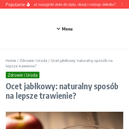
Przejdź do treści
Popularne
Jak dobrać naszyjniki złote do stylu, okazji i rodzaju dekoltu?
Odzie
Menu
Home
/
Zdrowie i Uroda
/
Ocet jabłkowy: naturalny sposób na
lepsze trawienie?
Zdrowie i Uroda
Ocet jabłkowy: naturalny sposób
na lepsze trawienie?