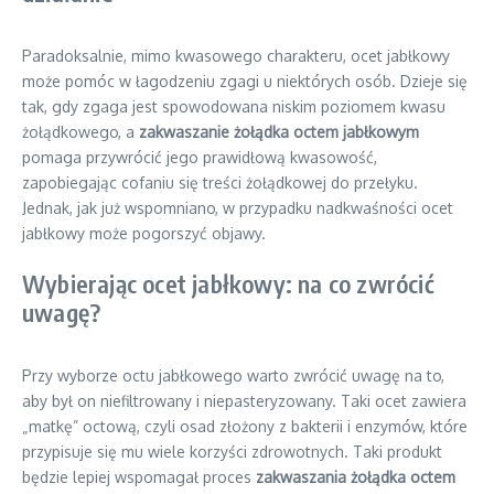
Paradoksalnie, mimo kwasowego charakteru, ocet jabłkowy
może pomóc w łagodzeniu zgagi u niektórych osób. Dzieje się
tak, gdy zgaga jest spowodowana niskim poziomem kwasu
żołądkowego, a
zakwaszanie żołądka octem jabłkowym
pomaga przywrócić jego prawidłową kwasowość,
zapobiegając cofaniu się treści żołądkowej do przełyku.
Jednak, jak już wspomniano, w przypadku nadkwaśności ocet
jabłkowy może pogorszyć objawy.
Wybierając ocet jabłkowy: na co zwrócić
uwagę?
Przy wyborze octu jabłkowego warto zwrócić uwagę na to,
aby był on niefiltrowany i niepasteryzowany. Taki ocet zawiera
„matkę” octową, czyli osad złożony z bakterii i enzymów, które
przypisuje się mu wiele korzyści zdrowotnych. Taki produkt
będzie lepiej wspomagał proces
zakwaszania żołądka octem