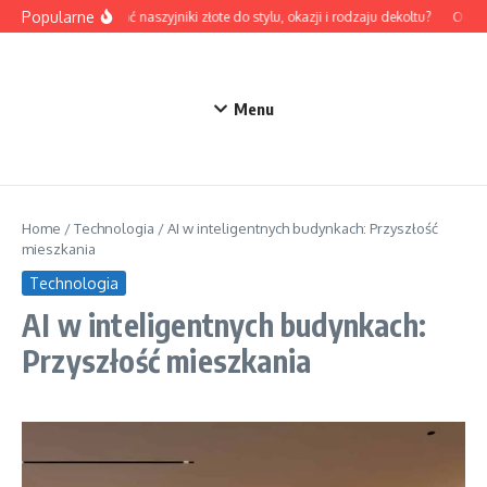
Przejdź do treści
Popularne
Jak dobrać naszyjniki złote do stylu, okazji i rodzaju dekoltu?
Odzież
Menu
Home
/
Technologia
/
AI w inteligentnych budynkach: Przyszłość
mieszkania
Technologia
AI w inteligentnych budynkach:
Przyszłość mieszkania