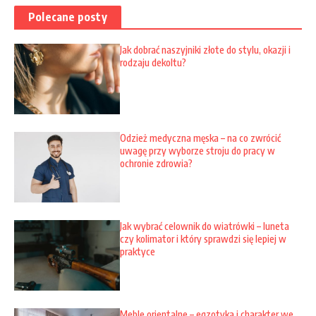
Polecane posty
Jak dobrać naszyjniki złote do stylu, okazji i
rodzaju dekoltu?
Odzież medyczna męska – na co zwrócić
uwagę przy wyborze stroju do pracy w
ochronie zdrowia?
Jak wybrać celownik do wiatrówki – luneta
czy kolimator i który sprawdzi się lepiej w
praktyce
Meble orientalne – egzotyka i charakter we