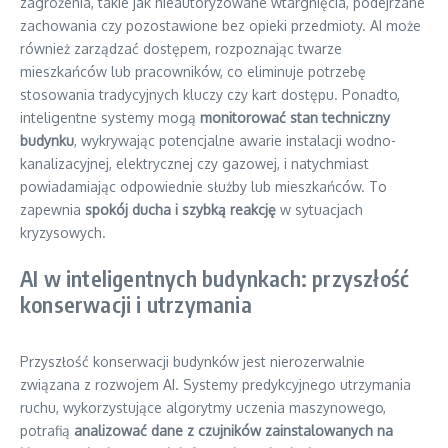
zagrożenia, takie jak nieautoryzowane wtargnięcia, podejrzane
zachowania czy pozostawione bez opieki przedmioty. AI może
również zarządzać dostępem, rozpoznając twarze
mieszkańców lub pracowników, co eliminuje potrzebę
stosowania tradycyjnych kluczy czy kart dostępu. Ponadto,
inteligentne systemy mogą
monitorować stan techniczny
budynku
, wykrywając potencjalne awarie instalacji wodno-
kanalizacyjnej, elektrycznej czy gazowej, i natychmiast
powiadamiając odpowiednie służby lub mieszkańców. To
zapewnia
spokój ducha i szybką reakcję
w sytuacjach
kryzysowych.
AI w inteligentnych budynkach: przyszłość
konserwacji i utrzymania
Przyszłość konserwacji budynków jest nierozerwalnie
związana z rozwojem AI. Systemy predykcyjnego utrzymania
ruchu, wykorzystujące algorytmy uczenia maszynowego,
potrafią
analizować dane z czujników zainstalowanych na