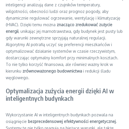
inteligencji analizują dane z czujników temperatury,
wilgotności, obecności ludzi oraz prognoz pogody, aby
dynamicznie regulować ogrzewanie, wentylację i klimatyzację
(HVAC). Dzięki temu można
znacząco zredukować zużycie
energii
, unikając jej marnotrawstwa, gdy budynek jest pusty lub
gdy warunki zewnętrzne sprzyjają naturalnej regulacji.
Algorytmy AI potrafią uczyć się preferencji mieszkańców i
optymalizować działanie systemów w czasie rzeczywistym,
dostarczając optymalny komfort przy minimalnych kosztach.
To nie tylko korzyść finansowa, ale również ważny krok w
kierunku
zrównoważonego budownictwa
i redukcji śladu
węglowego.
Optymalizacja zużycia energii dzięki AI w
inteligentnych budynkach
Wykorzystanie AI w inteligentnych budynkach pozwala na
osiągnięcie
bezprecedensowej efektywności energetycznej
.
Systemy te nie tylko reagują na bieżące warunki, ale także