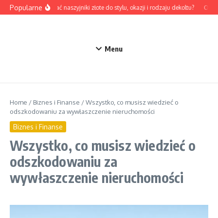
Przejdź do treści
Popularne
Jak dobrać naszyjniki złote do stylu, okazji i rodzaju dekoltu?
Odzież
Menu
Home
/
Biznes i Finanse
/
Wszystko, co musisz wiedzieć o
odszkodowaniu za wywłaszczenie nieruchomości
Biznes i Finanse
Wszystko, co musisz wiedzieć o
odszkodowaniu za
wywłaszczenie nieruchomości