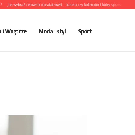
k wybrać celownik do wiatrówki – luneta czy kolimator i który sprawdzi się lepiej w
 i Wnętrze
Moda i styl
Sport