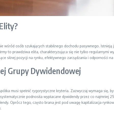
lity?
nie wśród osób szukających stabilnego dochodu pasywnego. Istnieją
firmy to prawdziwa elita, charakteryzująca się nie tylko regularnymi
jące silnej pozycji na rynku, efektywnego zarządzania i odporności 
arnej Grupy Dywidendowej
 spółka musi spełnić rygorystyczne kryteria. Zazwyczaj wymaga się, b
 by systematycznie podnosiła wypłacane dywidendy przez co najmniej 2
dy. Oprócz tego, często brana jest pod uwagę kapitalizacja rynkowa i
.