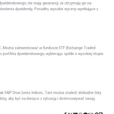
 dywidendowego, nie mają gwarancji, że utrzymają go na
obniżenia dywidendy. Ponadto, wysokie wyceny wynikające z
ważyć. Można zainwestować w fundusze ETF (Exchange Traded
go portfela dywidendowego, wybierając spółki o wysokiej stopie
jak S&P Dow Jones Indices. Tam można znaleźć dokładne listy
 listy, aby być na bieżąco z sytuacją i dostosowywać swoją