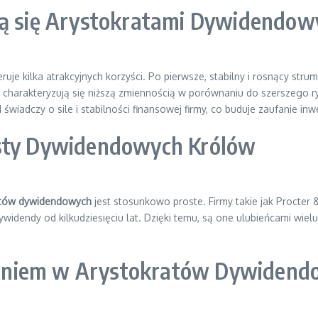
ją się Arystokratami Dywidendo
ruje kilka atrakcyjnych korzyści. Po pierwsze, stabilny i rosnący s
o charakteryzują się niższą zmiennością w porównaniu do szerszego ryn
wiadczy o sile i stabilności finansowej firmy, co buduje zaufanie in
isty Dywidendowych Królów
ratów dywidendowych
jest stosunkowo proste. Firmy takie jak Procter
ywidendy od kilkudziesięciu lat. Dzięki temu, są one ulubieńcami wie
aniem w Arystokratów Dywidend