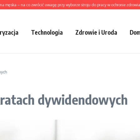
a – na co zwrócić uwagę przy wyborze stroju do pracy w ochronie zdrowia?
Ja
ryzacja
Technologia
Zdrowie i Uroda
Dom
wych
kratach dywidendowych