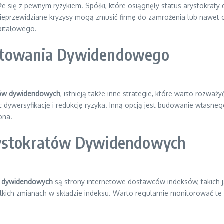
e się z pewnym ryzykiem. Spółki, które osiągnęły status arystokraty
 nieprzewidziane kryzysy mogą zmusić firmę do zamrożenia lub nawet 
pitałowego.
estowania Dywidendowego
atów dywidendowych
, istnieją także inne strategie, które warto roz
c dywersyfikację i redukcję ryzyka. Inną opcją jest budowanie własne
ona.
rystokratów Dywidendowych
ów dywidendowych
są strony internetowe dostawców indeksów, takich 
zelkich zmianach w składzie indeksu. Warto regularnie monitorować te