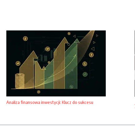
Analiza finansowa inwestycji: Klucz do sukcesu