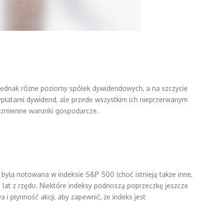
 jednak różne poziomy spółek dywidendowych, a na szczycie
 wypłatami dywidend, ale przede wszystkim ich nieprzerwanym
na zmienne warunki gospodarcze.
y była notowana w indeksie S&P 500 (choć istnieją także inne,
5 lat z rzędu. Niektóre indeksy podnoszą poprzeczkę jeszcze
 płynność akcji, aby zapewnić, że indeks jest