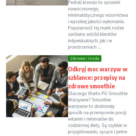
Pedrali krzesło to synonim
nowoczesnego,
minimalistycznego wzornictwa
i wysokiej jakości wykonania.
Popularność tej marki rośnie
zarówno wśród klientów
indywidualnych, jak i w
przestrzeniach ...
Zdrowie i Uroda
Odkryj moc warzyw w
szklance: przepisy na
zdrowe smoothie
Dlaczego Warto Pić Smoothie
Warzywne? Smoothie
warzywne to doskonały
sposób na przemycenie porcji
witamin i minerałów do
codziennej diety. Są szybkie w
przygotowaniu, sycące i pełne