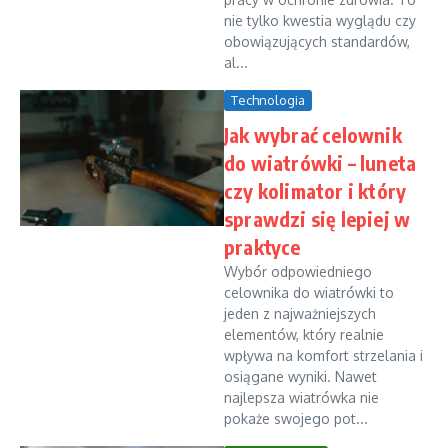
nie tylko kwestia wyglądu czy
obowiązujących standardów,
al...
Technologia
Jak wybrać celownik
do wiatrówki – luneta
czy kolimator i który
sprawdzi się lepiej w
praktyce
Wybór odpowiedniego
celownika do wiatrówki to
jeden z najważniejszych
elementów, który realnie
wpływa na komfort strzelania i
osiągane wyniki. Nawet
najlepsza wiatrówka nie
pokaże swojego pot...