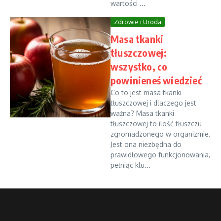
wartości ...
Zdrowie i Uroda
Masa tkanki
tłuszczowej:
wszystko, co
powinieneś wiedzieć
Co to jest masa tkanki
tłuszczowej i dlaczego jest
ważna? Masa tkanki
tłuszczowej to ilość tłuszczu
zgromadzonego w organizmie.
Jest ona niezbędna do
prawidłowego funkcjonowania,
pełniąc klu...