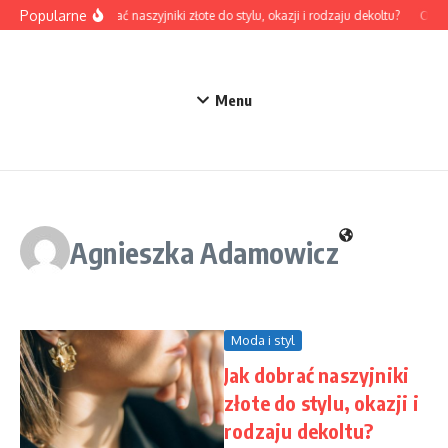
Przejdź do treści
Popularne
Jak dobrać naszyjniki złote do stylu, okazji i rodzaju dekoltu?
Odzie
Menu
Agnieszka Adamowicz
Moda i styl
Jak dobrać naszyjniki
złote do stylu, okazji i
rodzaju dekoltu?